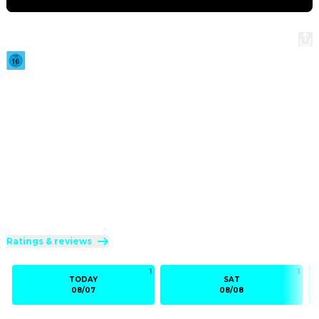
Jackass: Best and Last
2026
·
1h 32min
The fifth and final installment to Jackass franchise where 
the crew go on one last insane crusade.
Direction
:
Jeff Tremaine
Cast
:
Johnny Knoxville
·
Steve-O
·
Chris Pontius
·
Jason 'Wee Man' Acuña
·
Dave England
Genres
:
Action
·
Comedy
·
Documentary
Rated 16 and up (FSK 16)
Ratings & reviews
1
1
TODAY
SAT
08/07
08/08